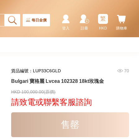
繁
每日金價
登入
註冊
HKD
購物車
貨品編號：LUP33C6GLD
70
Bulgari 寶格麗 Lvcea 102328 18kt玫瑰金
Bulgari 寶格麗 Aluminium
103868 鋁/鈦金屬
HKD 100,000.00(原價)
35,360.00
請致電或聯繫客服諮詢
售罄