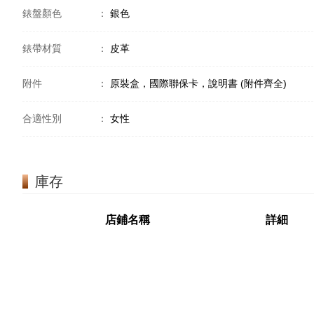
錶盤顏色
：
銀色
錶帶材質
：
皮革
附件
：
原裝盒，國際聯保卡，說明書 (附件齊全)
合適性別
：
女性
庫存
店鋪名稱
詳細