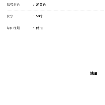
錶帶顏色
：
米黃色
抗水
：
50米
錶釦種類
：
針扣
地圖