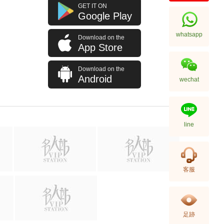
Bulgari 寶格麗 Octo Roma
GET IT ON
102856 精鋼
Google Play
50,410.00
whatsapp
Download on the
App Store
Download on the
Android
wechat
line
Bulgari 寶格麗 Bulgari 102746
客服
精鋼
27,580.00
足跡