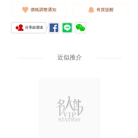
價格調整通知
有貨提醒
分享給朋友
Bulgari 寶格麗 Octo Roma
103486 精鋼
近似推介
64,180.00