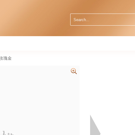
kt玫瑰金