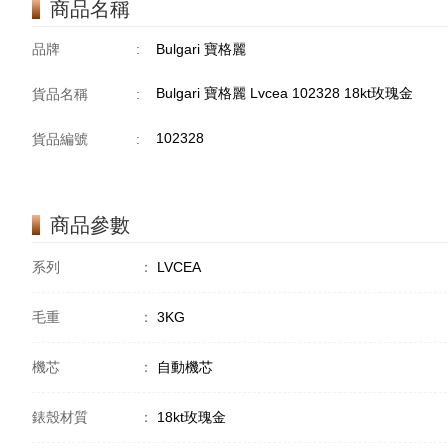
商品名稱
品牌
:
Bulgari 寶格麗
Bulgari 寶格麗 Lvcea 102328 18kt玫瑰金
貨品名稱
:
102328
貨品編號
:
商品參數
系列
：
LVCEA
毛重
：
3KG
機芯
：
自動機芯
錶殼材質
：
18kt玫瑰金