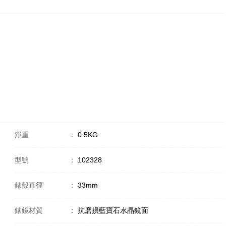
淨重
：
0.5KG
型號
：
102328
錶殼直徑
：
33mm
錶鏡材質
：
抗磨損藍寶石水晶鏡面