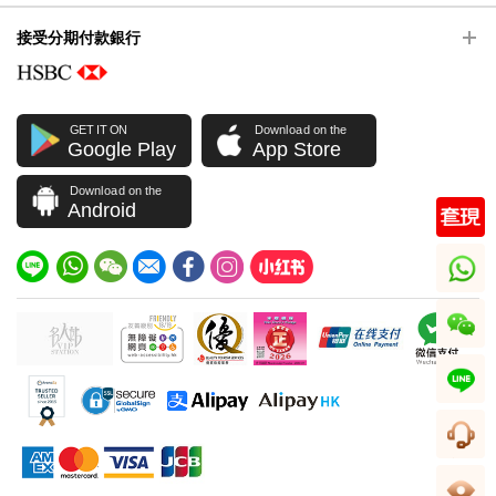
接受分期付款銀行
GET IT ON
Download on the
Google Play
App Store
Download on the
Android
whatsapp
wechat
line
客服