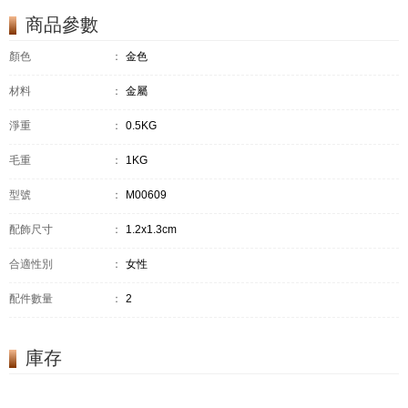
商品參數
顏色
：
金色
材料
：
金屬
淨重
：
0.5KG
毛重
：
1KG
型號
：
M00609
配飾尺寸
：
1.2x1.3cm
合適性別
：
女性
配件數量
：
2
庫存