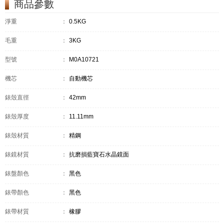
商品參數
淨重
：
0.5KG
毛重
：
3KG
型號
：
M0A10721
機芯
：
自動機芯
錶殼直徑
：
42mm
錶殼厚度
：
11.11mm
錶殼材質
：
精鋼
錶鏡材質
：
抗磨損藍寶石水晶鏡面
錶盤顏色
：
黑色
錶帶顏色
：
黑色
錶帶材質
：
橡膠