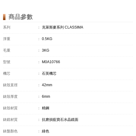
商品參數
系列
：
克萊斯麥系列 CLASSIMA
淨重
：
0.5KG
毛重
：
3KG
型號
：
M0A10766
機芯
：
石英機芯
錶殼直徑
：
42mm
錶殼厚度
：
6mm
錶殼材質
：
精鋼
錶鏡材質
：
抗磨損藍寶石水晶鏡面
錶盤顏色
：
綠色