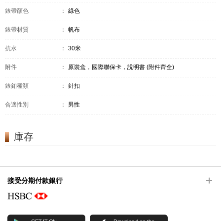
錶帶顏色
：
綠色
錶帶材質
：
帆布
抗水
：
30米
附件
：
原裝盒，國際聯保卡，說明書 (附件齊全)
錶釦種類
：
針扣
合適性別
：
男性
庫存
接受分期付款銀行