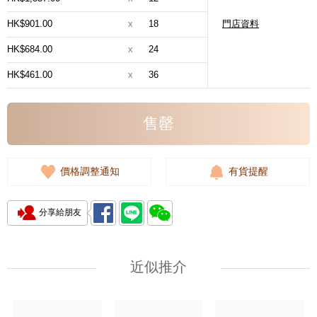
HK$901.00
x
18
門店資料
HK$684.00
x
24
HK$461.00
x
36
售罄
價格調整通知
有貨提醒
分享給朋友
近似推介