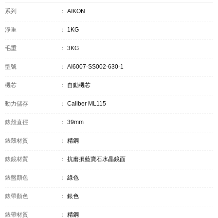
系列
：
AIKON
淨重
：
1KG
毛重
：
3KG
型號
：
AI6007-SS002-630-1
機芯
：
自動機芯
動力儲存
：
Caliber ML115
錶殼直徑
：
39mm
錶殼材質
：
精鋼
錶鏡材質
：
抗磨損藍寶石水晶鏡面
錶盤顏色
：
綠色
錶帶顏色
：
銀色
錶帶材質
：
精鋼