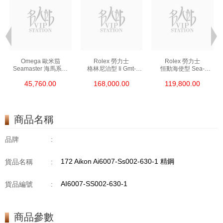
Omega 歐米茄
Rolex 勞力士
Rolex 勞力士
Seamaster 海馬系列
格林尼治型 Ii Gmt-
恒動海使型 Sea-
210.30.42.20.01.002
Master Ii 126711chnr-
Dweller 126600-0002
45,760.00
168,000.00
119,800.00
精鋼 Nekton Edition
0002 18kt玫瑰金/鋼
精鋼 單紅
沙士圈
商品名稱
品牌
:
172 Aikon Ai6007-Ss002-630-1 精鋼
貨品名稱
:
AI6007-SS002-630-1
貨品編號
:
商品參數