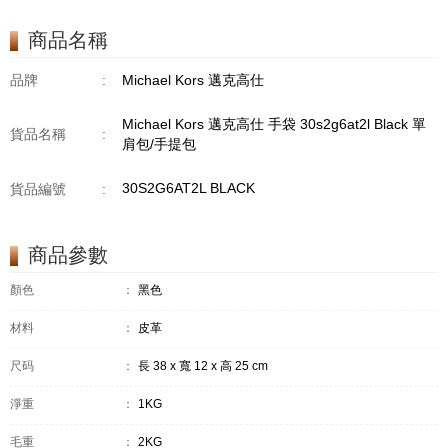
商品名稱
品牌
:
Michael Kors 邁克高仕
Michael Kors 邁克高仕 手袋 30s2g6at2l Black 單
貨品名稱
:
肩包/手提包
30S2G6AT2L BLACK
貨品編號
:
商品參數
顏色
：
黑色
材料
：
皮革
尺码
：
長 38 x 寬 12 x 高 25 cm
淨重
：
1KG
毛重
：
2KG