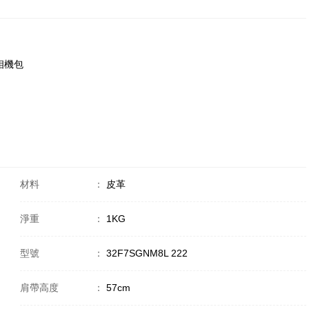
2 相機包
材料
：
皮革
淨重
：
1KG
型號
：
32F7SGNM8L 222
肩帶高度
：
57cm