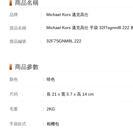
商品名稱
品牌
:
Michael Kors 邁克高仕
Michael Kors 邁克高仕 手袋 32f7sgnm8l 22
貨品名稱
:
32F7SGNM8L 222
貨品編號
:
商品參數
顏色
：
啡色
尺码
：
長 21 x 寬 5.7 x 高 14 cm
毛重
：
2KG
手袋款式
：
相機包