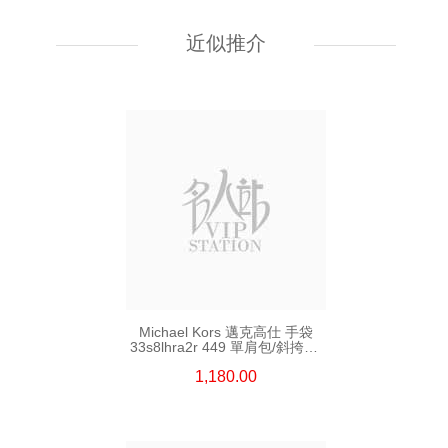
近似推介
Michael Kors 邁克高仕 手袋
33s8lhra2r 449 單肩包/斜挎包/
手提包
1,180.00