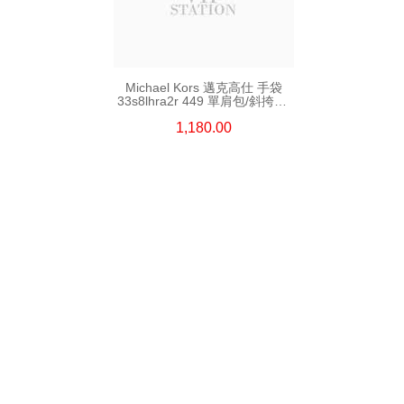
Michael Kors 邁克高仕 手袋
33s8lhra2r 449 單肩包/斜挎包/
手提包
1,180.00