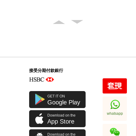
接受分期付款銀行
GET IT ON
Google Play
whatsapp
Download on the
App Store
Download on the