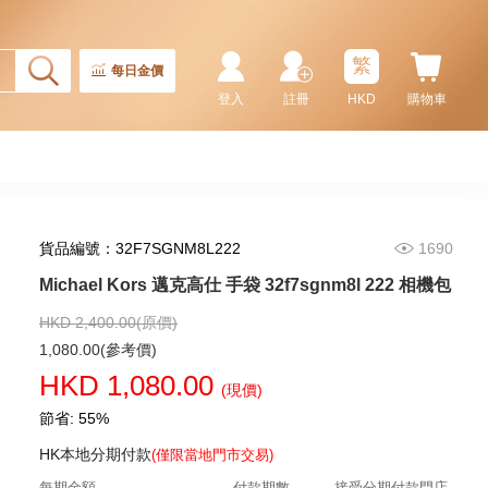
繁
每日金價
登入
註冊
HKD
購物車
貨品編號：32F7SGNM8L222
1690
Michael Kors 邁克高仕 手袋 32f7sgnm8l 222 相機包
HKD 2,400.00(原價)
1,080.00(參考價)
HKD 1,080.00
(現價)
節省: 55%
HK本地分期付款
(僅限當地門市交易)
每期金額
付款期數
接受分期付款門店