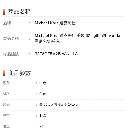
商品名稱
品牌
:
Michael Kors 邁克高仕
Michael Kors 邁克高仕 手袋 32f8gf5m2b Vanilla
貨品名稱
:
單肩包/斜挎包
32F8GF5M2B VANILLA
貨品編號
:
商品參數
顏色
：
白色
材料
：
牛皮
尺码
：
長 21.5 x 寬 6 x 高 14.5 cm
淨重
：
1KG
毛重
：
2KG