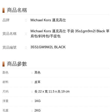
商品名稱
品牌
:
Michael Kors 邁克高仕
Michael Kors 邁克高仕 手袋 35s1gm9m2l Black 單
貨品名稱
:
肩包/斜挎包/手提包
35S1GM9M2L BLACK
貨品編號
:
商品參數
顏色
：
黑色
材料
：
皮革
尺码
：
長 22 x 寬 11.5 x 高 19 cm
淨重
：
1KG
毛重
：
2KG