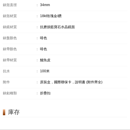
錶殼直徑
：
34mm
錶殼材質
：
18kt玫瑰金/鑽
錶鏡材質
：
抗磨損藍寶石水晶鏡面
錶盤顏色
：
啡色
錶帶顏色
：
啡色
錶帶材質
：
鱷魚皮
抗水
：
100米
附件
：
原裝盒，國際聯保卡，說明書 (附件齊全)
錶釦種類
：
折疊扣
庫存