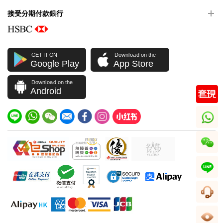
接受分期付款銀行
GET IT ON
Download on the
Google Play
App Store
Download on the
Android
whatsapp
wechat
line
客服