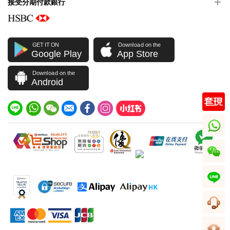
接受分期付款銀行
GET IT ON
Download on the
Google Play
App Store
Download on the
Android
whatsapp
wechat
line
客服