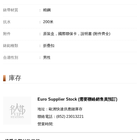
錶帶材質
：
精鋼
抗水
：
200米
附件
：
原裝盒，國際聯保卡，說明書 (附件齊全)
錶釦種類
：
折疊扣
合適性別
：
男性
庫存
Euro Supplier Stock (需要聯絡銷售員預訂)
地址：歐洲快速供應鏈庫存
聯絡電話：(852) 23013221
營業時間: