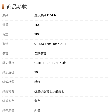
商品參數
系列
：
潛水系列 DIVERS
淨重
：
1KG
毛重
：
3KG
型號
：
01 733 7795 4055-SET
機芯
：
自動機芯
動力儲存
：
Caliber 733-1，41小時
錶殼直徑
：
39
錶殼材質
：
精鋼
錶鏡材質
：
抗磨損藍寶石水晶鏡面
錶盤顏色
：
藍色
錶帶顏色
：
銀色