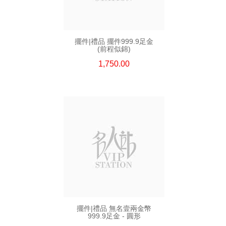
擺件|禮品 擺件999.9足金
(前程似錦)
1,750.00
擺件|禮品 無名壹兩金幣
999.9足金 - 圓形