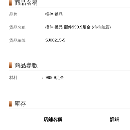
商品名稱
品牌
:
擺件|禮品
擺件|禮品 擺件999.9足金 (柿柿如意)
貨品名稱
:
SJ00215-5
貨品編號
:
商品參數
材料
：
999.9足金
庫存
店鋪名稱
詳細