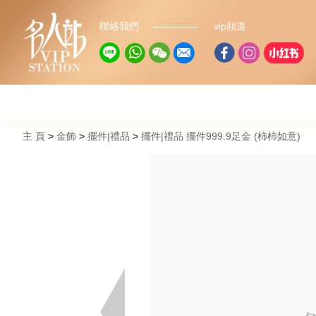
聯絡我們
vip頻道
主 頁
金飾
擺件|禮品
擺件|禮品 擺件999.9足金 (柿柿如意)