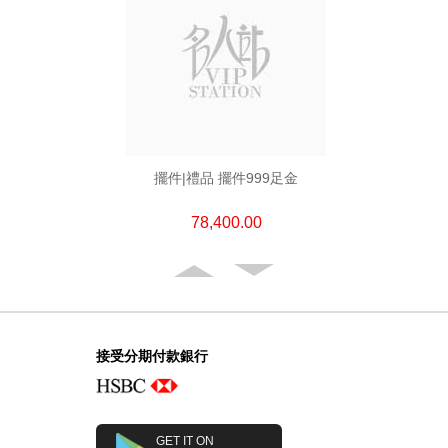
擺件|禮品 擺件999足金
78,400.00
接受分期付款銀行
GET IT ON