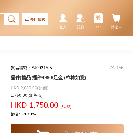
46,570.00
繁
每日金價
登入
註冊
HKD
購物車
貨品編號：SJ00215-5
156
擺件|禮品 擺件999.9足金 (柿柿如意)
HKD 2,680.00(原價)
擺件|禮品 0.3兩金幣 999.9足金
1,750.00(參考價)
HKD 1,750.00
(現價)
13,235.00
節省: 34.70%