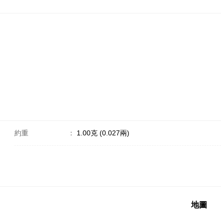
約重
：
1.00克 (0.027兩)
地圖