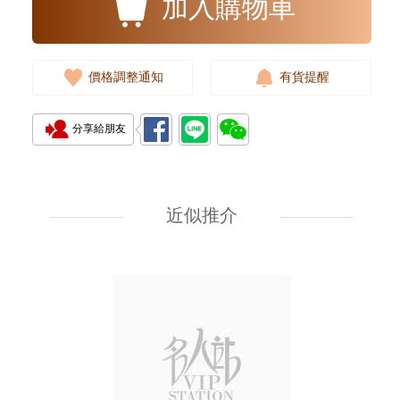
加入購物車
價格調整通知
有貨提醒
分享給朋友
擺件|禮品 擺件999足金
近似推介
211,810.00