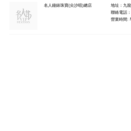
名人鐘錶珠寶(尖沙咀)總店
地址：九龍
聯絡電話：85
營業時間: 早