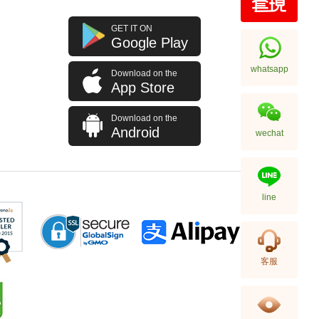
Rolex 勞力士 格林尼治型 Ii Gmt-
GET IT ON
Master Ii 126710blro-0001 精鋼
Google Play
百事圈
256,000.00
whatsapp
Download on the
App Store
Download on the
Android
wechat
line
Rolex 勞力士 格林尼治型 Ii Gmt-
客服
Master Ii 126710blnr-0002 精鋼
國米圈 藍針
155,000.00