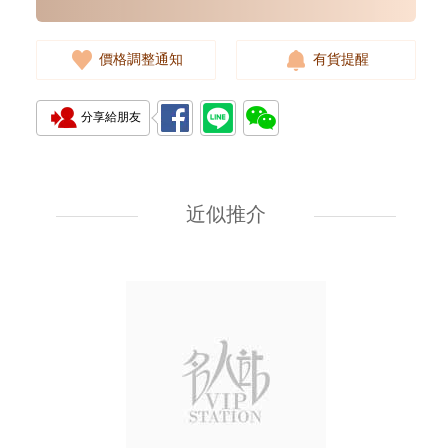
價格調整通知
有貨提醒
分享給朋友
Rolex 勞力士 遊艇名仕型 Yacht
Master 268622-0002 18kt白金/
鋼 遊艇 灰面
近似推介
107,000.00