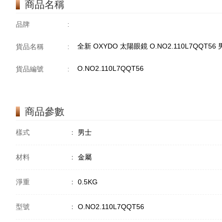
商品名稱
品牌
:
全新 OXYDO 太陽眼鏡 O.NO2.110L7QQT56
貨品名稱
:
O.NO2.110L7QQT56
貨品編號
:
商品參數
樣式
：
男士
材料
：
金屬
淨重
：
0.5KG
型號
：
O.NO2.110L7QQT56