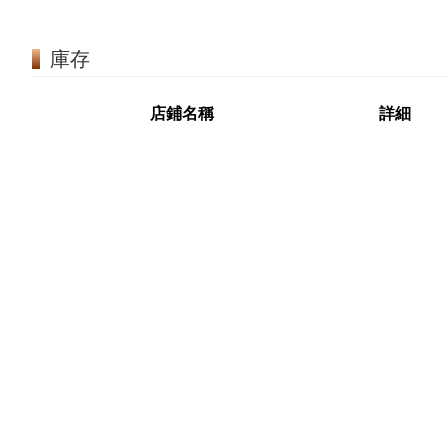
庫存
店鋪名稱
詳細