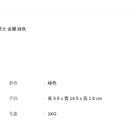
 男士 金屬 綠色
顏色
：
綠色
尺码
：
長 5.6 x 寬 14.5 x 高 1.6 cm
毛重
：
1KG