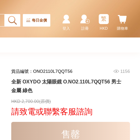
155,000.00
繁
每日金價
登入
註冊
HKD
購物車
貨品編號：ONO2110L7QQT56
1156
全新 OXYDO 太陽眼鏡 O.NO2.110L7QQT56 男士
金屬 綠色
Rolex 勞力士 潛航者型
Submariner 124060-0001 精鋼
無日曆 黑水鬼
HKD 2,700.00(原價)
102,000.00
請致電或聯繫客服諮詢
售罄