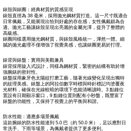
錶殼與錶圈：經典材質的質感呈現
錶殼直徑為 38 毫米，採用拋光鋼材質打造。這一尺寸既適合
日常佩戴，又能展現出恰到好處的存在感，女性佩戴頗為合
適。拋光工藝讓錶殼呈現出亮麗的金屬光澤，提升了整體的
高級感。
錶圈同樣選用拋光鋼材質，與錶殼風格統一，渾然一體。細
膩的拋光處理不僅增強了視覺美感，也讓錶圈更易於打理。
錶背與錶盤：實用與美觀兼具
錶背採用旋入式設計，同樣為鋼材質，緊密的結構有助於增
強腕錶的密封性。
錶盤採用象牙色太陽紋打磨工藝，隨著光線變化呈現出獨特
的紋理美感。錶盤上的阿拉伯數字時標與時針標記均塗覆夜
光材料，確保在光線較暗的環境下也能清晰讀時。3 點鐘位
置設有日期顯示窗口，9 點鐘位置則配有小秒盤，既豐富了
錶盤的功能性，又保持了視覺上的平衡與和諧。
防水性能：適應多場景佩戴
這款腕錶的防水性能達到 5.0 巴（約 50.0 米），足以應對日
常洗手、下雨等場景，為佩戴者提供了更多便利。