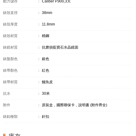
動力儲存
：
Caliber P.900,3天
錶殼直徑
：
38mm
錶殼厚度
：
11.8mm
錶殼材質
：
精鋼
錶鏡材質
：
抗磨損藍寶石水晶鏡面
錶盤顏色
：
銀色
錶帶顏色
：
紅色
錶帶材質
：
鱷魚皮
抗水
：
30米
附件
：
原裝盒，國際聯保卡，說明書 (附件齊全)
錶釦種類
：
針扣