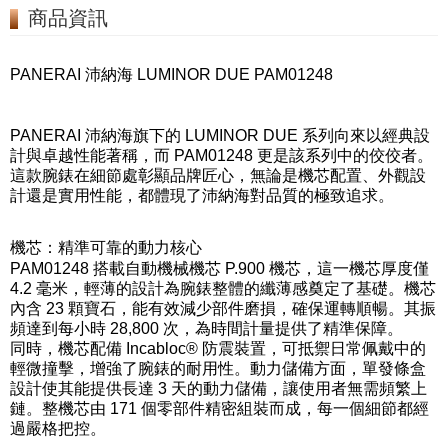
商品資訊
PANERAI 沛納海 LUMINOR DUE PAM01248
PANERAI 沛納海旗下的 LUMINOR DUE 系列向來以經典設
計與卓越性能著稱，而 PAM01248 更是該系列中的佼佼者。
這款腕錶在細節處彰顯品牌匠心，無論是機芯配置、外觀設
計還是實用性能，都體現了沛納海對品質的極致追求。
機芯：精準可靠的動力核心
PAM01248 搭載自動機械機芯 P.900 機芯，這一機芯厚度僅
4.2 毫米，輕薄的設計為腕錶整體的纖薄感奠定了基礎。機芯
內含 23 顆寶石，能有效減少部件磨損，確保運轉順暢。其振
頻達到每小時 28,800 次，為時間計量提供了精準保障。
同時，機芯配備 Incabloc® 防震裝置，可抵禦日常佩戴中的
輕微撞擊，增強了腕錶的耐用性。動力儲備方面，單發條盒
設計使其能提供長達 3 天的動力儲備，讓使用者無需頻繁上
鏈。整機芯由 171 個零部件精密組裝而成，每一個細節都經
過嚴格把控。