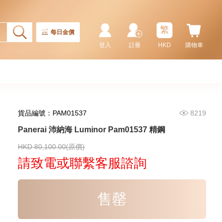
繁
每日金價
登入
註冊
HKD
購物車
貨品編號：PAM01537
8219
Panerai 沛納海 Luminor Pam01537 精鋼
Panerai 沛納海 Radiomir
Pam00424 精鋼
HKD 80,100.00(原價)
47,800.00
請致電或聯繫客服諮詢
售罄