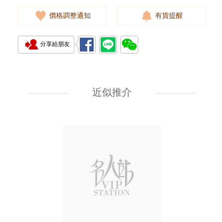
價格調整通知
有貨提醒
分享給朋友
Panerai 沛納海 Luminor Logo
Pam01086 精鋼
近似推介
34,480.00