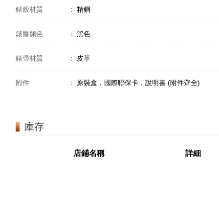
錶殼材質
：
精鋼
錶盤顏色
：
黑色
錶帶材質
：
皮革
附件
：
原裝盒，國際聯保卡，說明書 (附件齊全)
庫存
店鋪名稱
詳細