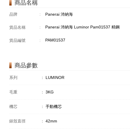
商品名稱
品牌
:
Panerai 沛納海
Panerai 沛納海 Luminor Pam01537 精鋼
貨品名稱
:
PAM01537
貨品編號
:
商品參數
系列
：
LUMINOR
毛重
：
3KG
機芯
：
手動機芯
錶殼直徑
：
42mm