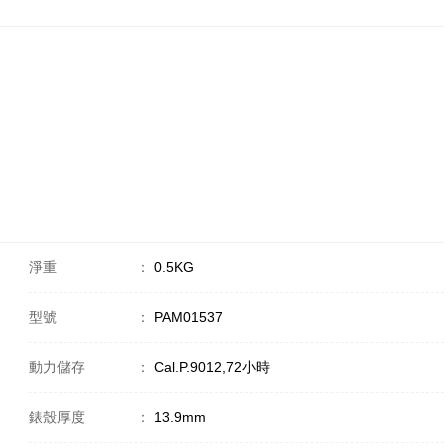
淨重
：
0.5KG
型號
：
PAM01537
動力儲存
：
Cal.P.9012,72小時
錶殼厚度
：
13.9mm