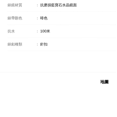
錶鏡材質
：
抗磨損藍寶石水晶鏡面
錶帶顏色
：
啡色
抗水
：
100米
錶釦種類
：
針扣
地圖