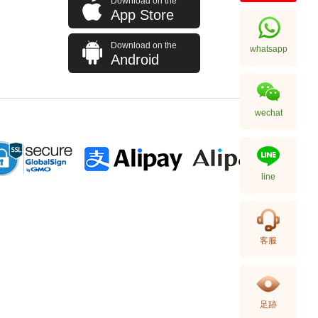
Download on the
Panerai 沛納海 Luminor
App Store
Pam00422 精鋼 1950系列
77,120.00
Download on the
whatsapp
Android
wechat
line
Panerai 沛納海 Luminor
客服
Pam00616 碳纖維
99,000.00
足跡