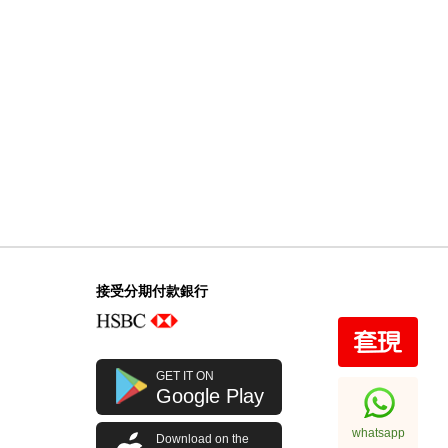
Patek Philippe 百達翡麗
Aquanaut 5164r-001 18kt玫瑰金
1,135,000.00
接受分期付款銀行
GET IT ON
Google Play
whatsapp
Download on the