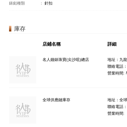
錶釦種類
：
針扣
庫存
店鋪名稱
詳細
名人鐘錶珠寶(尖沙咀)總店
地址：九龍
聯絡電話：85
營業時間: 早
全球供應鏈庫存
地址：全
聯絡電話
營業時間: