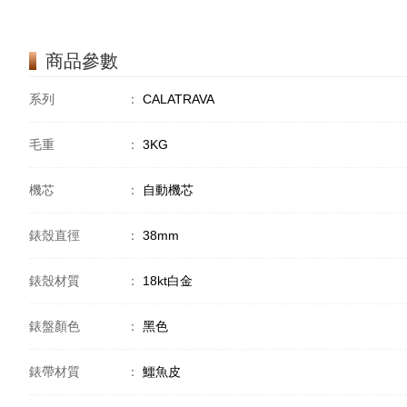
商品參數
系列
：
CALATRAVA
毛重
：
3KG
機芯
：
自動機芯
錶殼直徑
：
38mm
錶殼材質
：
18kt白金
錶盤顏色
：
黑色
錶帶材質
：
鱷魚皮