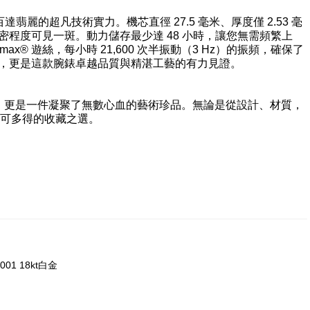
翡麗的超凡技術實力。機芯直徑 27.5 毫米、厚度僅 2.53 毫
，精密程度可見一斑。動力儲存最少達 48 小時，讓您無需頻繁上
omax® 遊絲，每小時 21,600 次半振動（3 Hz）的振頻，確保了
Seal），更是這款腕錶卓越品質與精湛工藝的有力見證。
計時工具，更是一件凝聚了無數心血的藝術珍品。無論是從設計、材質，
可多得的收藏之選。
p-001 18kt白金