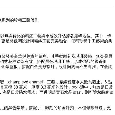
A
系列的珍稀工藝傑作
E）始終以無與倫比的精湛工藝與卓越設計佔據著巔峰地位。其中，卡
 型號腕錶，更是將低調設計與精緻工藝完美融合，堪稱珍稀手工藝術的典
打造，渾身散發著奢華與尊貴的氣息。其手動雕刻及琺瑯裝飾，無疑是最
伯式花紋錯落有致，搭配黑色琺瑯工藝，形成強烈的視覺衝
K 金錶盤板，搭配白金劍形指針，設計簡約而不失高雅，在低調
amplevé enamel）工藝，精緻程度令人歎為觀止。6 點
徑 38 毫米、厚度 8.3 毫米的設計，大小適中，無論是日常
米，滿足日常防水需求。而透明藍寶石水晶錶背，則可讓您將腕錶
足的黑色錶帶，搭配手工雕刻的鉑金針扣，不僅佩戴舒適，更