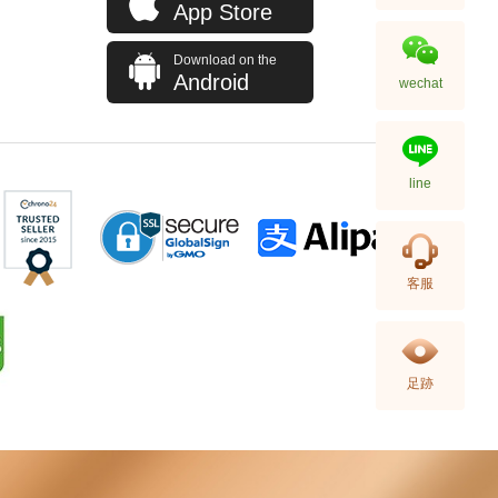
App Store
Download on the
Android
wechat
Patek Philippe 百達翡麗 Nautilus
5990/1r-001 18kt玫瑰金
2,380,000.00
line
客服
足跡
Patek Philippe 百達翡麗