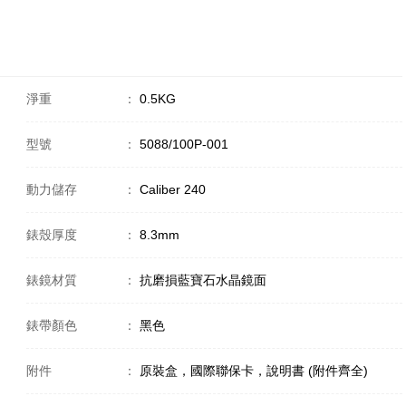
淨重
：
0.5KG
型號
：
5088/100P-001
動力儲存
：
Caliber 240
錶殼厚度
：
8.3mm
錶鏡材質
：
抗磨損藍寶石水晶鏡面
錶帶顏色
：
黑色
附件
：
原裝盒，國際聯保卡，說明書 (附件齊全)