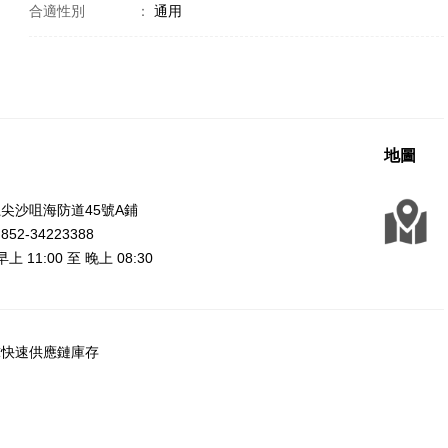
合適性別
：
通用
地圖
尖沙咀海防道45號A鋪
2-34223388
上 11:00 至 晚上 08:30
球快速供應鏈庫存
：