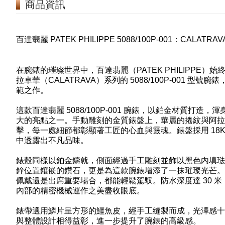
商品資訊
百達翡麗 PATEK PHILIPPE 5088/100P-001：
CALATRAV
在腕錶的璀璨世界中，百達翡麗（PATEK PHILIPP
拉卓華（CALATRAVA）系列的 5088/100P-001
範之作。
這款百達翡麗 5088/100P-001 腕錶，以鉑金材質
大的亮點之一。手動雕刻的金質錶盤上，華麗的捲紋與阿拉
擊，每一處細節都彰顯著工匠的心血與靈魂。錶盤採用 18
中透露出不凡品味。
錶殼同樣以鉑金鑄就，側面經過手工雕刻並飾以黑色內填琺瑯（ch
鐘位置鑲嵌的鑽石，更是為這款腕錶增添了一抹璀璨光芒。其直
佩戴還是出席重要場合，都能輕鬆駕馭。防水深度達 30 
內部的精密機械運作之美盡收眼底。
錶帶選用鱗片呈方形的鱷魚皮，經手工縫製而成，光澤感十
與整體設計相得益彰，進一步提升了腕錶的高級感。