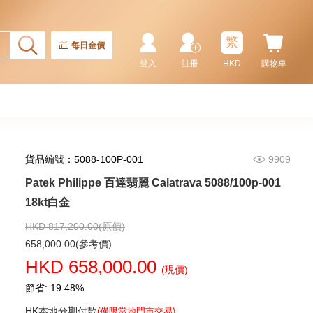
繁
每日金價
登入
註冊
HKD
購物車
貨品編號：5088-100P-001
9909
Patek Philippe 百達翡麗 Calatrava 5088/100p-001
Patek Philippe 百達翡麗
Aquanaut 5164r-001 18kt玫瑰金
18kt白金
1,135,000.00
HKD 817,200.00(原價)
658,000.00(參考價)
HKD 658,000.00
(現價)
節省: 19.48%
HK本地分期付款
(僅限當地門市交易)