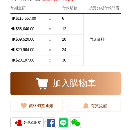
每期金額
付款期數
接受分期付款門店
HK$116,667.00
x
6
HK$58,646.00
x
12
HK$39,520.00
x
18
門店資料
Patek Philippe 百達翡麗 Nautilus
5990/1r-001 18kt玫瑰金
HK$29,964.00
x
24
2,380,000.00
HK$20,197.00
x
36
加入購物車
價格調整通知
有貨提醒
分享給朋友