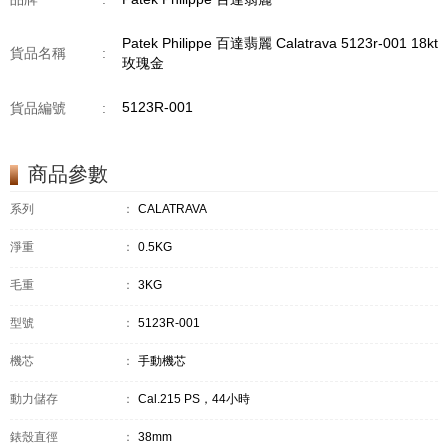
Patek Philippe 百達翡麗 Calatrava 5123r-001 18kt
貨品名稱
:
玫瑰金
5123R-001
貨品編號
:
商品參數
系列
：
CALATRAVA
淨重
：
0.5KG
毛重
：
3KG
型號
：
5123R-001
機芯
：
手動機芯
動力儲存
：
Cal.215 PS，44小時
錶殼直徑
：
38mm