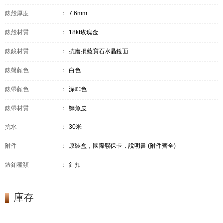
錶殼厚度
：
7.6mm
錶殼材質
：
18kt玫瑰金
錶鏡材質
：
抗磨損藍寶石水晶鏡面
錶盤顏色
：
白色
錶帶顏色
：
深啡色
錶帶材質
：
鱷魚皮
抗水
：
30米
附件
：
原裝盒，國際聯保卡，說明書 (附件齊全)
錶釦種類
：
針扣
庫存