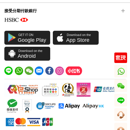
接受分期付款銀行
GET IT ON
Download on the
Google Play
App Store
Download on the
Android
whatsapp
wechat
line
客服