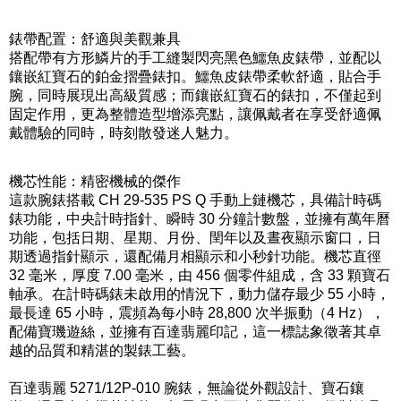
錶帶配置：舒適與美觀兼具
搭配帶有方形鱗片的手工縫製閃亮黑色鱷魚皮錶帶，並配以
鑲嵌紅寶石的鉑金摺疊錶扣。鱷魚皮錶帶柔軟舒適，貼合手
腕，同時展現出高級質感；而鑲嵌紅寶石的錶扣，不僅起到
固定作用，更為整體造型增添亮點，讓佩戴者在享受舒適佩
戴體驗的同時，時刻散發迷人魅力。
機芯性能：精密機械的傑作
這款腕錶搭載 CH 29-535 PS Q 手動上鏈機芯，具備計時碼
錶功能，中央計時指針、瞬時 30 分鐘計數盤，並擁有萬年曆
功能，包括日期、星期、月份、閏年以及晝夜顯示窗口，日
期透過指針顯示，還配備月相顯示和小秒針功能。機芯直徑
32 毫米，厚度 7.00 毫米，由 456 個零件組成，含 33 顆寶石
軸承。在計時碼錶未啟用的情況下，動力儲存最少 55 小時，
最長達 65 小時，震頻為每小時 28,800 次半振動（4 Hz），
配備寶璣遊絲，並擁有百達翡麗印記，這一標誌象徵著其卓
越的品質和精湛的製錶工藝。
百達翡麗 5271/12P-010 腕錶，無論從外觀設計、寶石鑲