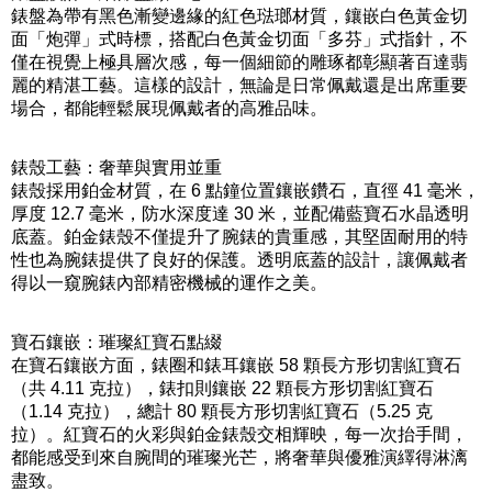
錶盤為帶有黑色漸變邊緣的紅色琺瑯材質，鑲嵌白色黃金切
面「炮彈」式時標，搭配白色黃金切面「多芬」式指針，不
僅在視覺上極具層次感，每一個細節的雕琢都彰顯著百達翡
麗的精湛工藝。這樣的設計，無論是日常佩戴還是出席重要
場合，都能輕鬆展現佩戴者的高雅品味。
錶殼工藝：奢華與實用並重
錶殼採用鉑金材質，在 6 點鐘位置鑲嵌鑽石，直徑 41 毫米，
厚度 12.7 毫米，防水深度達 30 米，並配備藍寶石水晶透明
底蓋。鉑金錶殼不僅提升了腕錶的貴重感，其堅固耐用的特
性也為腕錶提供了良好的保護。透明底蓋的設計，讓佩戴者
得以一窺腕錶內部精密機械的運作之美。
寶石鑲嵌：璀璨紅寶石點綴
在寶石鑲嵌方面，錶圈和錶耳鑲嵌 58 顆長方形切割紅寶石
（共 4.11 克拉），錶扣則鑲嵌 22 顆長方形切割紅寶石
（1.14 克拉），總計 80 顆長方形切割紅寶石（5.25 克
拉）。紅寶石的火彩與鉑金錶殼交相輝映，每一次抬手間，
都能感受到來自腕間的璀璨光芒，將奢華與優雅演繹得淋漓
盡致。