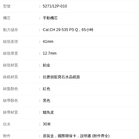
型號
：
5271/12P-010
機芯
：
手動機芯
動力儲存
：
Cal.CH 29-535 PS Q，65小時
錶殼直徑
：
41mm
錶殼厚度
：
12.7mm
錶殼材質
：
鉑金
錶鏡材質
：
抗磨損藍寶石水晶鏡面
錶盤顏色
：
紅色
錶帶顏色
：
黑色
錶帶材質
：
鱷魚皮
抗水
：
30米
附件
：
原裝盒，國際聯保卡，說明書 (附件齊全)