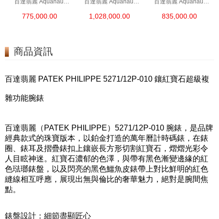
百達翡麗 Aquanaut
百達翡麗 Aquanaut
百達翡麗 Aquanaut
5167a-001 精鋼
5167r-001 18kt玫瑰金
5164a-001 精鋼
775,000.00
1,028,000.00
835,000.00
商品資訊
百達翡麗 PATEK PHILIPPE 5271/12P-010 鑲紅寶石超級複
雜功能腕錶
百達翡麗（PATEK PHILIPPE）5271/12P-010 腕錶，是品牌
經典款式的珠寶版本，以鉑金打造的萬年曆計時碼錶，在錶
圈、錶耳及摺疊錶扣上鑲嵌長方形切割紅寶石，熠熠光彩令
人目眩神迷。紅寶石濃郁的色澤，與帶有黑色漸變邊緣的紅
色琺瑯錶盤，以及閃亮的黑色鱷魚皮錶帶上對比鮮明的紅色
縫線相互呼應，展現出無與倫比的奢華魅力，絕對是腕間焦
點。
錶盤設計：細節盡顯匠心