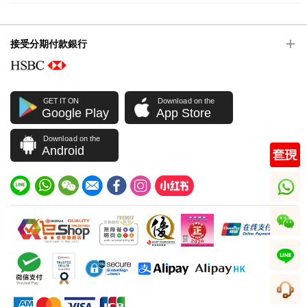
接受分期付款銀行
GET IT ON
Download on the
Google Play
App Store
Download on the
Android
whatsapp
wechat
line