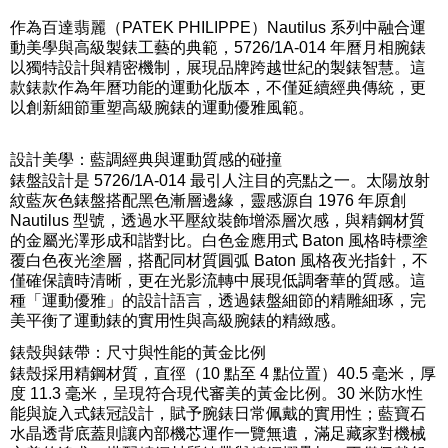
作為百達翡麗（PATEK PHILIPPE）Nautilus 系列中融合運
動美學與高級製錶工藝的典範，5726/1A-014 年曆月相腕錶
以獨特設計與精密機制，展現品牌跨越世紀的製錶智慧。這
款錶款作為年曆功能的運動化版本，不僅延續經典傳統，更
以創新細節重塑高級腕錶的運動優雅風範。
設計美學：藍調經典與運動質感的碰撞
錶盤設計是 5726/1A-014 最引人注目的亮點之一。太陽放射
紋藍灰色錶盤搭配黑色漸層邊緣，靈感源自 1976 年原創
Nautilus 型號，透過水平壓紋裝飾增添層次感，與精鋼材質
的金屬光澤形成和諧對比。白色金應用式 Baton 風格時標塗
覆白色夜光塗層，搭配同材質圓弧 Baton 風格夜光指針，不
僅確保讀時清晰，更在光影流轉中展現低調奢華的質感。這
種「運動優雅」的設計語言，透過錶盤細節的精雕細琢，完
美平衡了運動錶的實用性與高級腕錶的精緻感。
錶殼與錶帶：尺寸與性能的黃金比例
錶殼採用精鋼材質，直徑（10 點至 4 點位置）40.5 毫米，厚
度 11.3 毫米，呈現符合現代審美的黃金比例。30 米防水性
能與旋入式錶冠設計，賦予腕錶日常佩戴的實用性；藍寶石
水晶透背底蓋則讓內部機芯運作一覽無遺，滿足藏家對機械