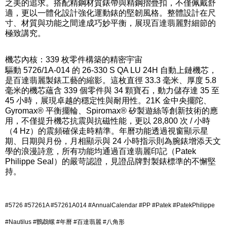
之美的追求。搭配精鋼材質錶帶與精鋼摺疊扣，不僅佩戴舒
適，更以一體化設計強化運動錶的堅韌風格。整體設計在尺
寸、材質與功能之間達成巧妙平衡，展現百達翡麗對細節的
極致講究。
機芯內核：339 枚零件構築的精密宇宙
驅動 5726/1A-014 的 26-330 S QA LU 24H 自動上鏈機芯，
是百達翡麗製錶工藝的縮影。這枚直徑 33.3 毫米、厚度 5.8
毫米的機芯蘊含 339 個零件與 34 顆寶石，動力儲存達 35 至
45 小時，展現卓越的穩定性與耐用性。21K 金中央擺陀、
Gyromax® 平衡擺輪、Spiromax® 矽製遊絲等創新技術的應
用，不僅提升機芯抗震與抗磁性能，更以 28,800 次 / 小時
（4 Hz）的震頻確保走時精準。年曆功能透過視窗顯示星
期、日期與月份，月相顯示與 24 小時指示則為腕錶增添天文
學的浪漫詩意，所有功能均通過百達翡麗印記（Patek
Philippe Seal）的嚴苛認證，見證品牌對製錶標準的不懈堅
持。
#5726 #57261A #57261A014 #AnnualCalendar #PP #Patek #PatekPhilippe
#Nautilus #鸚鵡螺 #年曆 #百達翡麗 #八角形