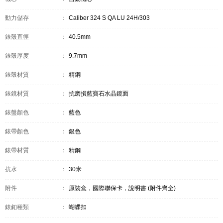
動力儲存
：
Caliber 324 S QA LU 24H/303
錶殼直徑
：
40.5mm
錶殼厚度
：
9.7mm
錶殼材質
：
精鋼
錶鏡材質
：
抗磨損藍寶石水晶鏡面
錶盤顏色
：
藍色
錶帶顏色
：
銀色
錶帶材質
：
精鋼
抗水
：
30米
附件
：
原裝盒，國際聯保卡，說明書 (附件齊全)
錶釦種類
：
蝴蝶扣