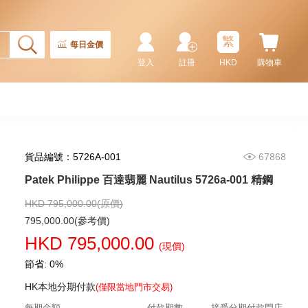
繁
每日金價
登入
註冊
HKD
購物車
貨品編號：5726A-001
67868
Patek Philippe 百達翡麗 Nautilus
5990/1r-001 18kt玫瑰金
Patek Philippe 百達翡麗 Nautilus 5726a-001 精鋼
2,380,000.00
HKD 795,000.00(原價)
795,000.00(參考價)
HKD 795,000.00
(現價)
節省: 0%
HK本地分期付款
(僅限當地門市交易)
每期金額
付款期數
接受分期付款門店