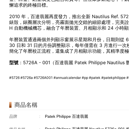
懈追求的終極目標。
2010 年，百達翡麗再度發力，推出全新 Nautilus Ref.
錶殼，錶圈層次分明，亮霧面拋光交錯的細節處理，完美詮釋了高貴
H 自動機械機芯，融合了年曆裝置、月相顯示和 24 小
年曆裝置通過兩個并列顯示窗展示星期和月份，日期則從 
30 日和 31 日的月份調整顯示，每年僅需在 3 月進行
簡化了年曆校正流程，還集成了月相顯示功能，其精準度極高
型號
：5726A - 001（百達翡麗 Patek Philippe Nau
#5726 #5726a #5726A001 #annualcalendar #pp #patek #patekphil
商品名稱
品牌
:
Patek Philippe 百達翡麗