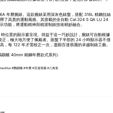
 5726A 年曆腕錶。這款腕錶采用深灰色錶盤，搭配 316L 精鋼拉絲
的運動風格。其搭載的全自動 Cal.324 S QA LU 24
時顯示功能，將運動精神與精湛制錶技術精妙融合。
6 時位置的顯示窗呈現。得益于這一巧妙設計，腕錶可自動根據
一次校正，極大地方便了佩戴者。面盤下半部的 24 小時顯示器不僅
，每 122 年才需校正一次，盡顯百達翡麗的卓越制錶工藝。
tilus 鸚鵡螺 40mm 精鋼年曆款式系列）
ippe #nautilus #鸚鵡螺 #年曆 #百達翡麗 #八角形