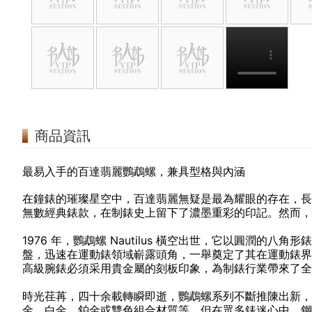
商品資訊
最易入手的百達翡麗鸚鵡螺，兼具型格與內涵
在鐘錶的璀璨星空中，百達翡麗無疑是最為耀眼的存在，長
無數經典錶款，在制錶史上留下了濃墨重彩的印記。然而，若要
1976 年，鸚鵡螺 Nautilus 橫空出世，它以圓潤的
盤，迅速在運動錶領域嶄露頭角，一舉奠定了其在運動錶界
高級腕錶必須采用貴金屬的刻板印象，為制錶行業帶來了全
時光荏苒，四十余載轉瞬即逝，鸚鵡螺系列不斷推陳出新，
金、白金、鉑金或雙色組合材質等。但在眾多錶迷心中，鋼