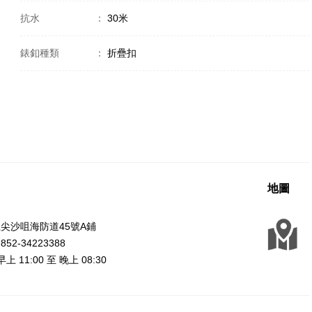
抗水
：
30米
錶釦種類
：
折疊扣
地圖
尖沙咀海防道45號A鋪
2-34223388
上 11:00 至 晚上 08:30