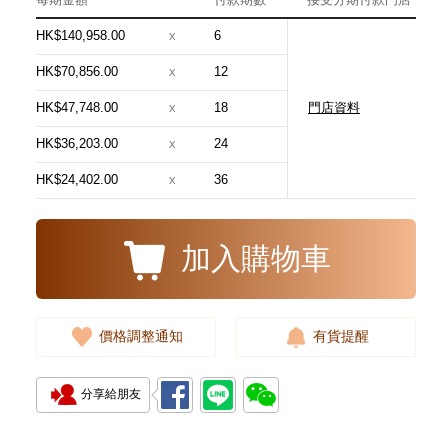
HK$140,958.00
x
6
HK$70,856.00
x
12
HK$47,748.00
x
18
門店資料
Patek Philippe 百達翡麗
複雜功能時計系列 Complications
HK$36,203.00
x
24
7234r-001 18kt玫瑰金
326,000.00
HK$24,402.00
x
36
加入購物車
價格調整通知
有貨提醒
分享給朋友