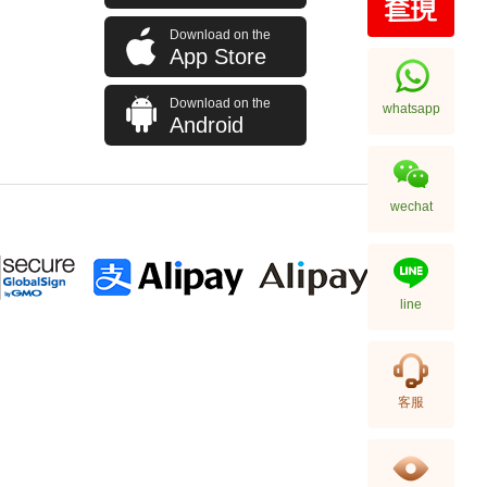
Download on the
App Store
Patek Philippe 百達翡麗
複雜功能時計系列 Complications
Download on the
whatsapp
7234r-001 18kt玫瑰金
Android
326,000.00
wechat
line
客服
Patek Philippe 百達翡麗 Nautilus
5712g-001 18kt白金