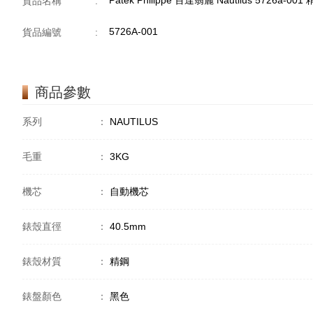
Patek Philippe 百達翡麗 Nautilus 5726a-001
貨品名稱
:
5726A-001
貨品編號
:
商品參數
系列
：
NAUTILUS
毛重
：
3KG
機芯
：
自動機芯
錶殼直徑
：
40.5mm
錶殼材質
：
精鋼
錶盤顏色
：
黑色