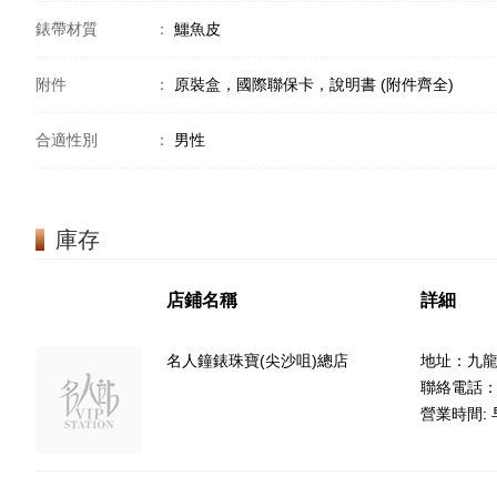
錶帶材質
：
鱷魚皮
附件
：
原裝盒，國際聯保卡，說明書 (附件齊全)
合適性別
：
男性
庫存
店鋪名稱
詳細
名人鐘錶珠寶(尖沙咀)總店
地址：九龍
聯絡電話：85
營業時間: 早