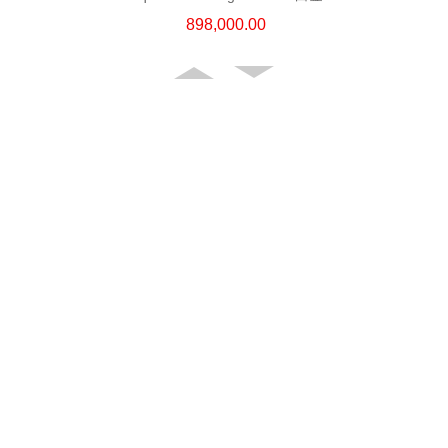
898,000.00
Patek Philippe 百達翡麗
Aquanaut 5164r-001 18kt玫瑰金
1,145,000.00