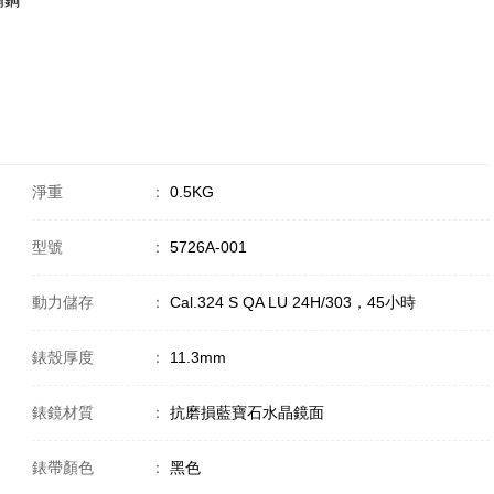
 精鋼
淨重
：
0.5KG
型號
：
5726A-001
動力儲存
：
Cal.324 S QA LU 24H/303，45小時
錶殼厚度
：
11.3mm
錶鏡材質
：
抗磨損藍寶石水晶鏡面
錶帶顏色
：
黑色