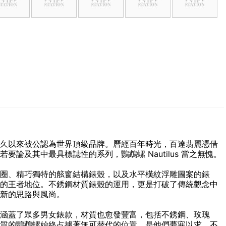
久以來被公認為世界頂級品牌。曆經百年時光，百達翡麗憑借
論及其中最具標誌性的系列，鸚鵡螺 Nautilus 當之無愧。
八角形錶圈、精巧獨特的舷窗結構錶殼，以及水平橫紋浮雕圖案的錶
的王者地位。不銹鋼材質錶殼的運用，更是打破了傳統觀念中
新的思路與風尚。
涵蓋了眾多男女錶款，材質也愈發豐富，包括不銹鋼、玫瑰
質的鸚鵡螺始終占據著無可替代的位置，是他們夢寐以求、不