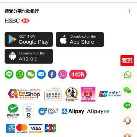
接受分期付款銀行
GET IT ON
Download on the
Google Play
App Store
Download on the
Android
whatsapp
wechat
line
客服