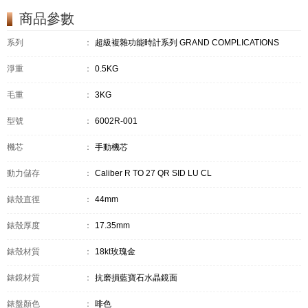
商品參數
系列
：
超級複雜功能時計系列 GRAND COMPLICATIONS
淨重
：
0.5KG
毛重
：
3KG
型號
：
6002R-001
機芯
：
手動機芯
動力儲存
：
Caliber R TO 27 QR SID LU CL
錶殼直徑
：
44mm
錶殼厚度
：
17.35mm
錶殼材質
：
18kt玫瑰金
錶鏡材質
：
抗磨損藍寶石水晶鏡面
錶盤顏色
：
啡色