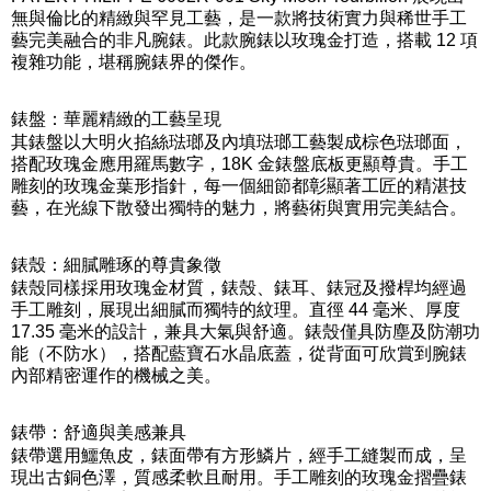
無與倫比的精緻與罕見工藝，是一款將技術實力與稀世手工
藝完美融合的非凡腕錶。此款腕錶以玫瑰金打造，搭載 12 項
複雜功能，堪稱腕錶界的傑作。
錶盤：華麗精緻的工藝呈現
其錶盤以大明火掐絲琺瑯及內填琺瑯工藝製成棕色琺瑯面，
搭配玫瑰金應用羅馬數字，18K 金錶盤底板更顯尊貴。手工
雕刻的玫瑰金葉形指針，每一個細節都彰顯著工匠的精湛技
藝，在光線下散發出獨特的魅力，將藝術與實用完美結合。
錶殼：細膩雕琢的尊貴象徵
錶殼同樣採用玫瑰金材質，錶殼、錶耳、錶冠及撥桿均經過
手工雕刻，展現出細膩而獨特的紋理。直徑 44 毫米、厚度
17.35 毫米的設計，兼具大氣與舒適。錶殼僅具防塵及防潮功
能（不防水），搭配藍寶石水晶底蓋，從背面可欣賞到腕錶
內部精密運作的機械之美。
錶帶：舒適與美感兼具
錶帶選用鱷魚皮，錶面帶有方形鱗片，經手工縫製而成，呈
現出古銅色澤，質感柔軟且耐用。手工雕刻的玫瑰金摺疊錶