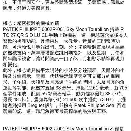
扣，不僅牢固安全，更為整體造型增添一份奢華感，佩戴於
腕間，舒適與美感兼具。
機芯：精密複雜的機械奇蹟
PATEK PHILIPPE 6002R-001 Sky Moon Tourbillon 搭載 R
TO 27 QR SID LU CL 手動上鏈機芯，這一機芯蘊含眾多令人
驚歎的複雜功能。具備兩枚「大教堂」音簧的三問報時功
能，可清晰悅耳地報出時、刻、分；陀飛輪裝置展現著高超
的機械技術；萬年曆搭配逆跳日期指針，以及星期、月份和
閏年顯示視窗，讓時間資訊一目了然；月相顯示精準再現月
相變化。
此外，機芯還具備平太陽時的小時及分鐘顯示、天體時的小
時及分鐘顯示、天圖、代錶特定緯度天空可見部分的橢圓
形、子午線、天狼星及月亮過子午線的時間，以及月亮的角
運動等功能。此機芯直徑 38 毫米、厚度 12.61 毫米，由 705
個零件組成，配備 55 顆寶石軸承，動力儲存最短 38 小時、
最長 48 小時，震頻為每小時 21,600 次半擺動（3 Hz），擺
輪遊絲採用 Breguet 設計，並擁有 Patek Philippe Seal 百達
翡麗印記，這一印記象徵著最高標準的品質與工藝。
PATEK PHILIPPE 6002R-001 Sky Moon Tourbillon 不僅是