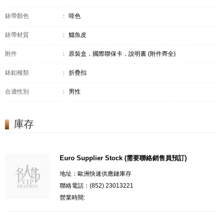
錶帶顏色
：
啡色
錶帶材質
：
鱷魚皮
附件
：
原裝盒，國際聯保卡，說明書 (附件齊全)
錶釦種類
：
折疊扣
合適性別
：
男性
庫存
Euro Supplier Stock (需要聯絡銷售員預訂)
地址：歐洲快速供應鏈庫存
聯絡電話：(852) 23013221
營業時間: