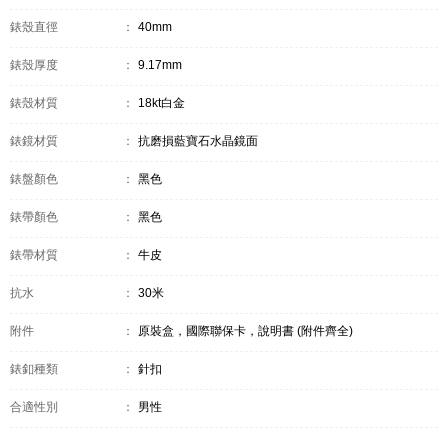
錶殼直徑
：
40mm
錶殼厚度
：
9.17mm
錶殼材質
：
18kt白金
錶鏡材質
：
抗磨損藍寶石水晶鏡面
錶盤顏色
：
黑色
錶帶顏色
：
黑色
錶帶材質
：
牛皮
抗水
：
30米
附件
：
原裝盒，國際聯保卡，說明書 (附件齊全)
錶釦種類
：
針扣
合適性別
：
男性