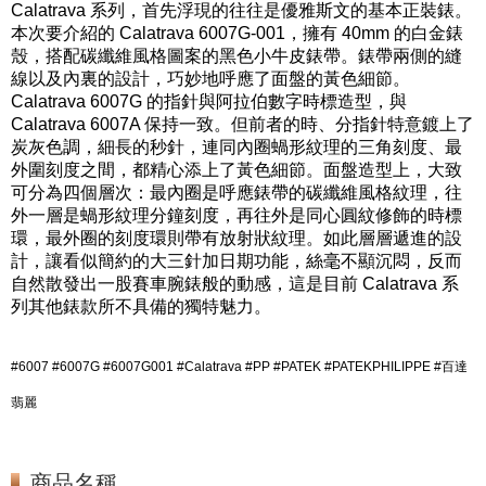
Calatrava 系列，首先浮現的往往是優雅斯文的基本正裝錶。
本次要介紹的 Calatrava 6007G-001，擁有 40mm 的白金錶
殼，搭配碳纖維風格圖案的黑色小牛皮錶帶。錶帶兩側的縫
線以及內裏的設計，巧妙地呼應了面盤的黃色細節。
Calatrava 6007G 的指針與阿拉伯數字時標造型，與
Calatrava 6007A 保持一致。但前者的時、分指針特意鍍上了
炭灰色調，細長的秒針，連同內圈蝸形紋理的三角刻度、最
外圍刻度之間，都精心添上了黃色細節。面盤造型上，大致
可分為四個層次：最內圈是呼應錶帶的碳纖維風格紋理，往
外一層是蝸形紋理分鐘刻度，再往外是同心圓紋修飾的時標
環，最外圈的刻度環則帶有放射狀紋理。如此層層遞進的設
計，讓看似簡約的大三針加日期功能，絲毫不顯沉悶，反而
自然散發出一股賽車腕錶般的動感，這是目前 Calatrava 系
列其他錶款所不具備的獨特魅力。
#6007 #6007G #6007G001 #Calatrava #PP #PATEK #PATEKPHILIPPE #百達
翡麗
商品名稱