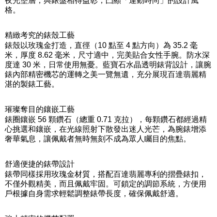
夜光塗層，與錶盤相得益彰，凸顯「運動時尚」的設計風
格。
精緻考究的錶殼工藝
錶殼以玫瑰金打造，直徑（10 點至 4 點方向）為 35.2 毫
米，厚度 8.62 毫米，尺寸適中，完美貼合女性手腕。防水深
度達 30 米，日常使用無憂。藍寶石水晶透明錶背設計，讓腕
錶內部精密機芯的運轉之美一覽無遺，充分展現百達翡麗精
湛的製錶工藝。
璀璨奪目的鑲嵌工藝
錶圈鑲嵌 56 顆鑽石（總重 0.71 克拉），每顆鑽石都經過精
心挑選和鑲嵌，在光線照射下散發出迷人光芒，為腕錶增添
奢華氣息，讓佩戴者無時無刻不成為眾人矚目的焦點。
舒適便捷的錶帶設計
錶帶同樣採用玫瑰金材質，搭配百達翡麗專利的摺疊錶扣，
不僅外觀精美，而且佩戴牢固。可鎖定的調節系統，方便用
戶根據自身需求輕鬆調整錶帶長度，確保佩戴舒適。