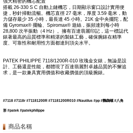
強大精密的機芯配置
搭載 26-330 S C 自動上鏈機芯，日期顯示窗口設計實用便
捷，秒針掃動流暢。機芯直徑 27 毫米，厚度 3.59 毫米，動
力儲存最少 35 小時，最長達 45 小時。21K 金中央擺陀，配
備 Gyromax® 擺輪、Spiromax® 遊絲，振頻達到每小時
28,800 次半振動（4 Hz）。擁有百達翡麗印記，這一標誌代
錶著最高的品質標準和精湛的製錶工藝，確保腕錶在精準
度、可靠性和耐用性方面都達到頂尖水平。
PATEK PHILIPPE 7118/1200R-010 玫瑰金女錶，無論是設
計、工藝還是性能，都體現了百達翡麗對卓越品質的不懈追
求，是一款兼具實用價值和收藏價值的頂級腕錶。
#7118 #7118r #71181200R #71181200R010 #Nautilus #pp #鸚鵡螺 #八角
形 #patek #patekphilippe
商品名稱