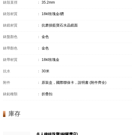
錶殼直徑
：
35.2mm
錶殼材質
：
18kt玫瑰金/鑽
錶鏡材質
：
抗磨損藍寶石水晶鏡面
錶盤顏色
：
金色
錶帶顏色
：
金色
錶帶材質
：
18kt玫瑰金
抗水
：
30米
附件
：
原裝盒，國際聯保卡，說明書 (附件齊全)
錶釦種類
：
折疊扣
庫存
名人鐘錶珠寶(銅鑼灣店)