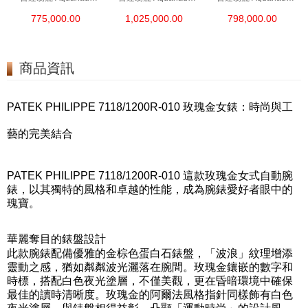
5167a-001 精鋼
5167r-001 18kt玫瑰金
5164a-001 精鋼
775,000.00
1,025,000.00
798,000.00
商品資訊
PATEK PHILIPPE 7118/1200R-010 玫瑰金女錶：時尚與工
藝的完美結合
PATEK PHILIPPE 7118/1200R-010 這款玫瑰金女式自動腕
錶，以其獨特的風格和卓越的性能，成為腕錶愛好者眼中的
瑰寶。
華麗奪目的錶盤設計
此款腕錶配備優雅的金棕色蛋白石錶盤，「波浪」紋理增添
靈動之感，猶如粼粼波光灑落在腕間。玫瑰金鑲嵌的數字和
時標，搭配白色夜光塗層，不僅美觀，更在昏暗環境中確保
最佳的讀時清晰度。玫瑰金的阿爾法風格指針同樣飾有白色