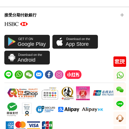
接受分期付款銀行
GET IT ON
Download on the
Google Play
App Store
Download on the
Android
whatsapp
wechat
line
客服