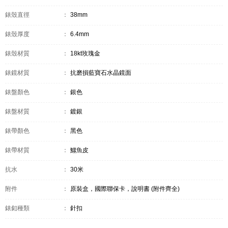
錶殼直徑
：
38mm
錶殼厚度
：
6.4mm
錶殼材質
：
18kt玫瑰金
錶鏡材質
：
抗磨損藍寶石水晶鏡面
錶盤顏色
：
銀色
錶盤材質
：
鍍銀
錶帶顏色
：
黑色
錶帶材質
：
鱷魚皮
抗水
：
30米
附件
：
原裝盒，國際聯保卡，說明書 (附件齊全)
錶釦種類
：
針扣