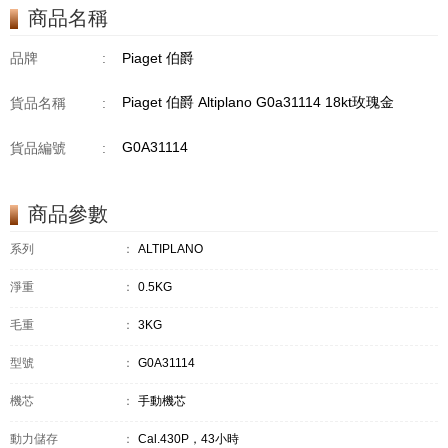
商品名稱
品牌
:
Piaget 伯爵
Piaget 伯爵 Altiplano G0a31114 18kt玫瑰金
貨品名稱
:
G0A31114
貨品編號
:
商品參數
系列
：
ALTIPLANO
淨重
：
0.5KG
毛重
：
3KG
型號
：
G0A31114
機芯
：
手動機芯
動力儲存
：
Cal.430P，43小時