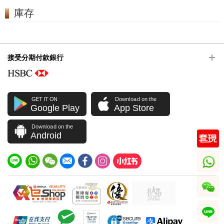
庫存
接受分期付款銀行
GET IT ON
Download on the
Google Play
App Store
Download on the
Android
whatsapp
wechat