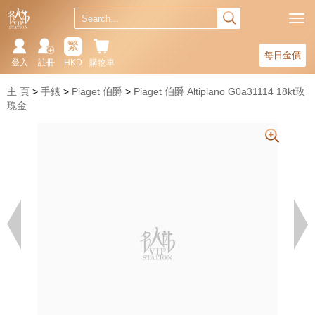
繁
每日金價
登入
註冊
HKD
購物車
主 頁
手錶
Piaget 伯爵
Piaget 伯爵 Altiplano G0a31114 18kt玫
瑰金