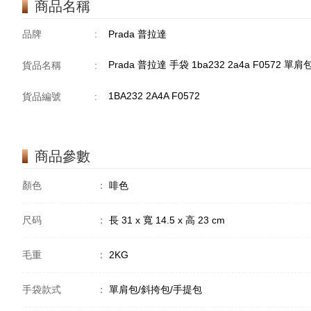
商品名稱
品牌
:
Prada 普拉達
Prada 普拉達 手袋 1ba232 2a4a F0572 
貨品名稱
:
1BA232 2A4A F0572
貨品編號
:
商品參數
顏色
：
啡色
尺码
：
長 31 x 寬 14.5 x 高 23 cm
毛重
：
2KG
手袋款式
：
單肩包/斜挎包/手提包