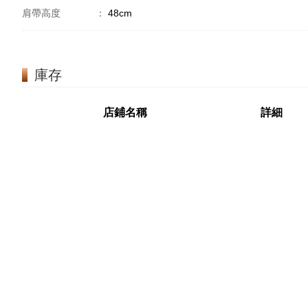
肩帶高度
：
48cm
庫存
店鋪名稱
詳細