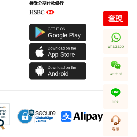
接受分期付款銀行
Prada 普拉達 手袋 2vz034 2a6d
GET IT ON
F0002 背包
Google Play
11,800.00
whatsapp
Download on the
App Store
Download on the
Android
wechat
line
Prada 普拉達 手袋 2vh144 2fmo
客服
F0002 單肩包/斜挎包