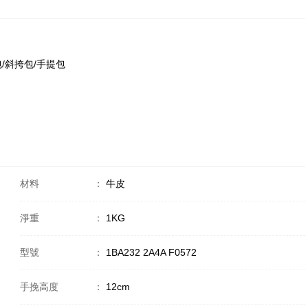
單肩包/斜挎包/手提包
材料
：
牛皮
淨重
：
1KG
型號
：
1BA232 2A4A F0572
手挽高度
：
12cm