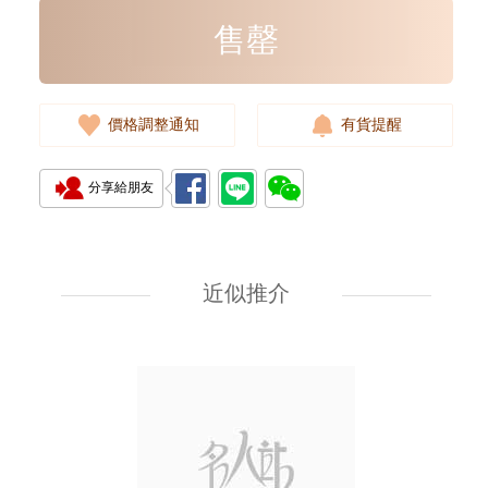
售罄
價格調整通知
有貨提醒
分享給朋友
Prada 普拉達 手袋 2vz034 2cmo
F0002 背包
近似推介
11,800.00