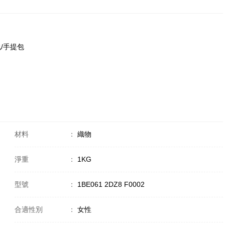
肩包/手提包
材料
：
織物
淨重
：
1KG
型號
：
1BE061 2DZ8 F0002
合適性別
：
女性