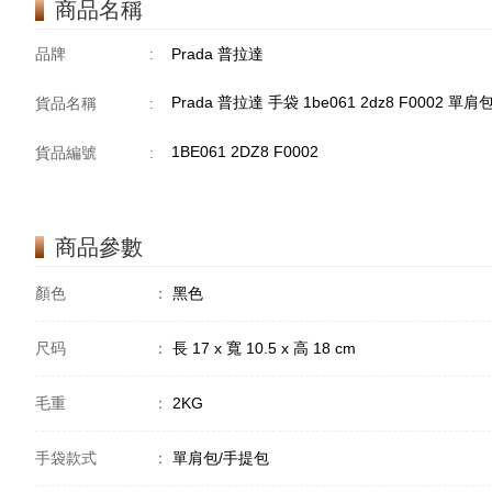
商品名稱
品牌
:
Prada 普拉達
Prada 普拉達 手袋 1be061 2dz8 F0002 單
貨品名稱
:
1BE061 2DZ8 F0002
貨品編號
:
商品參數
顏色
：
黑色
尺码
：
長 17 x 寬 10.5 x 高 18 cm
毛重
：
2KG
手袋款式
：
單肩包/手提包