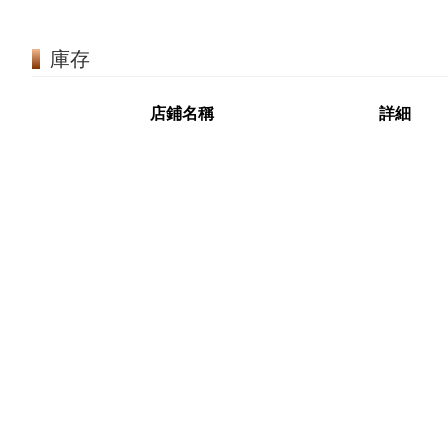
庫存
店鋪名稱
詳細