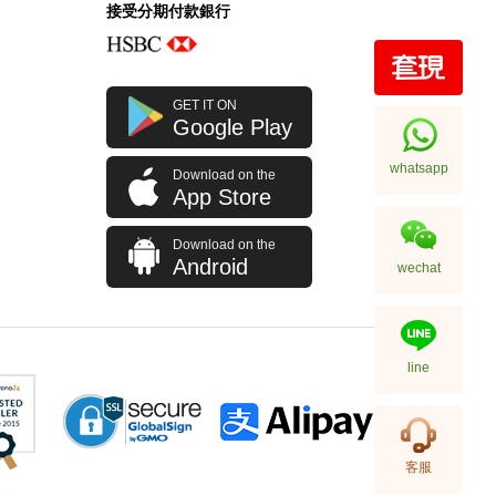
接受分期付款銀行
Prada 普拉達 手袋 2vz034 2a6d
GET IT ON
F0002 背包
Google Play
11,800.00
whatsapp
Download on the
App Store
Download on the
Android
wechat
line
Prada 普拉達 手袋 2vh144 2fmo
客服
F0002 單肩包/斜挎包