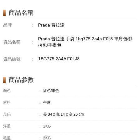
商品名稱
品牌
:
Prada 普拉達
Prada 普拉達 手袋 1bg775 2a4a F0lj8 單肩包/斜
貨品名稱
:
挎包/手提包
1BG775 2A4A F0LJ8
貨品編號
:
商品參數
顏色
：
紅色/啡色
材料
：
牛皮
尺码
：
長 34 x 寬 14 x 高 26 cm
淨重
：
1KG
毛重
：
2KG