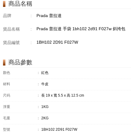
商品名稱
品牌
:
Prada 普拉達
Prada 普拉達 手袋 1bh102 2d91 F027w 斜挎包
貨品名稱
:
1BH102 2D91 F027W
貨品編號
:
商品參數
顏色
：
紅色
材料
：
牛皮
尺码
：
長 19 x 寬 5.5 x 高 12.5 cm
淨重
：
1KG
毛重
：
2KG
型號
：
1BH102 2D91 F027W