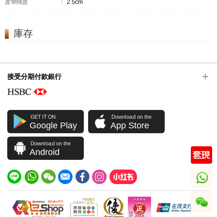
皮帶闊度
：
2.5cm
庫存
接受分期付款銀行
GET IT ON
Download on the
Google Play
App Store
Download on the
Android
whatsapp
wechat