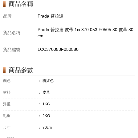
商品名稱
品牌
:
Prada 普拉達
Prada 普拉達 皮帶 1cc370 053 F0505 80 皮革 80
貨品名稱
:
cm
1CC370053F050580
貨品編號
:
商品參數
顏色
：
粉紅色
材料
：
皮革
淨重
：
1KG
毛重
：
2KG
尺寸
：
80cm