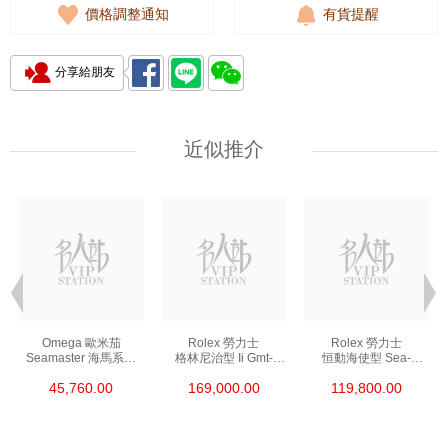
價格調整通知
有貨提醒
分享給朋友
近似推介
Omega 歐米茄
Rolex 勞力士
Rolex 勞力士
Seamaster 海馬系列
格林尼治型 Ii Gmt-
恒動海使型 Sea-
210.30.42.20.01.002
Master Ii 126711chnr-
Dweller 126600-0002
45,760.00
169,000.00
119,800.00
精鋼 Nekton Edition
0002 18kt玫瑰金/鋼
精鋼 單紅
沙士圈