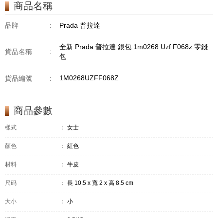
商品名稱
品牌
:
Prada 普拉達
全新 Prada 普拉達 銀包 1m0268 Uzf F068z 零錢
貨品名稱
:
包
1M0268UZFF068Z
貨品編號
:
商品參數
樣式
：
女士
顏色
：
紅色
材料
：
牛皮
尺码
：
長 10.5 x 寬 2 x 高 8.5 cm
大小
：
小