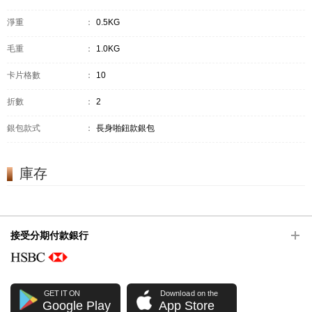
淨重
：
0.5KG
毛重
：
1.0KG
卡片格數
：
10
折數
：
2
銀包款式
：
長身啪鈕款銀包
庫存
接受分期付款銀行
GET IT ON
Download on the
Google Play
App Store