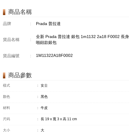
商品名稱
品牌
:
Prada 普拉達
全新 Prada 普拉達 銀包 1m1132 2a18 F0002 長身
貨品名稱
:
啪鈕款銀包
1M11322A18F0002
貨品編號
:
商品參數
樣式
：
女士
顏色
：
黑色
材料
：
牛皮
尺码
：
長 19 x 寬 3 x 高 11 cm
大小
：
大