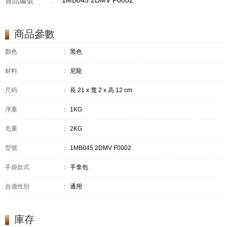
1MB045 2DMV F0002
貨品編號
:
商品參數
顏色
：
黑色
材料
：
尼龍
尺码
：
長 21 x 寬 2 x 高 12 cm
淨重
：
1KG
毛重
：
2KG
型號
：
1MB045 2DMV F0002
手袋款式
：
手拿包
合適性別
：
通用
庫存