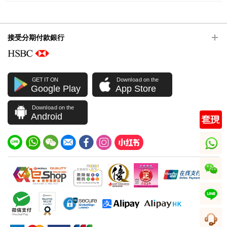
接受分期付款銀行
GET IT ON
Download on the
Google Play
App Store
Download on the
Android
whatsapp
wechat
line