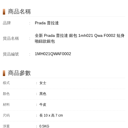
商品名稱
品牌
:
Prada 普拉達
全新 Prada 普拉達 銀包 1mh021 Qwa F0002 短身
貨品名稱
:
啪鈕款銀包
1MH021QWAF0002
貨品編號
:
商品參數
樣式
：
女士
顏色
：
黑色
材料
：
牛皮
尺码
：
長 10 x 高 7 cm
淨重
：
0.5KG