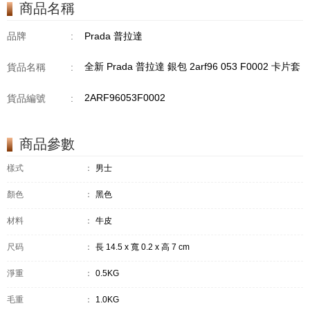
商品名稱
品牌
:
Prada 普拉達
全新 Prada 普拉達 銀包 2arf96 053 F0002 卡片套
貨品名稱
:
2ARF96053F0002
貨品編號
:
商品參數
樣式
：
男士
顏色
：
黑色
材料
：
牛皮
尺码
：
長 14.5 x 寬 0.2 x 高 7 cm
淨重
：
0.5KG
毛重
：
1.0KG