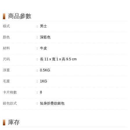
商品參數
樣式
：
男士
顏色
：
深藍色
材料
：
牛皮
尺码
：
長 11 x 寬 1 x 高 9.5 cm
淨重
：
0.5KG
毛重
：
1KG
卡片格數
：
8
銀包款式
：
短身折疊款銀包
庫存