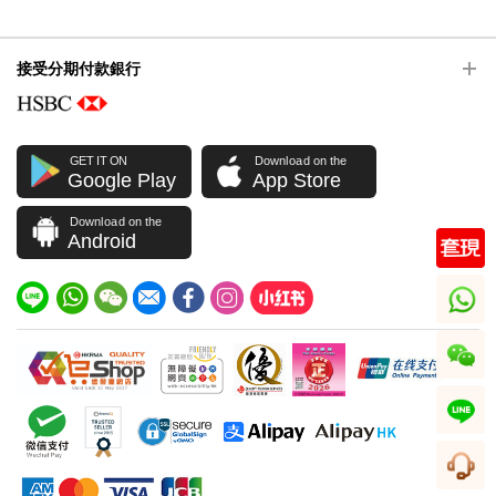
接受分期付款銀行
GET IT ON
Download on the
Google Play
App Store
Download on the
Android
whatsapp
wechat
line