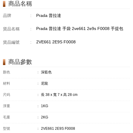
商品名稱
品牌
:
Prada 普拉達
Prada 普拉達 手袋 2ve661 2e9s F0008 手提包
貨品名稱
:
2VE661 2E9S F0008
貨品編號
:
商品參數
顏色
：
深藍色
材料
：
尼龍
尺码
：
長 38 x 寬 7 x 高 28 cm
淨重
：
1KG
毛重
：
2KG
型號
：
2VE661 2E9S F0008