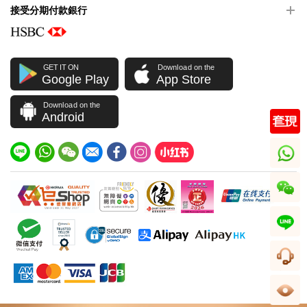
接受分期付款銀行
GET IT ON
Download on the
Google Play
App Store
Download on the
Android
whatsapp
wechat
line
客服