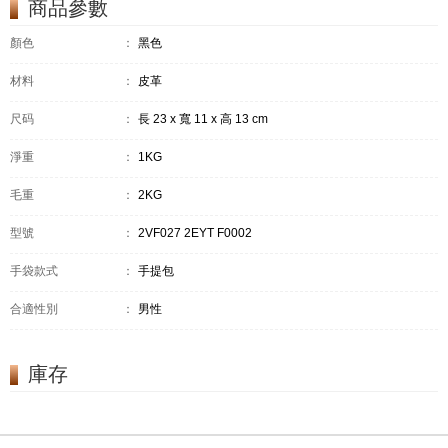
商品參數
顏色
：
黑色
材料
：
皮革
尺码
：
長 23 x 寬 11 x 高 13 cm
淨重
：
1KG
毛重
：
2KG
型號
：
2VF027 2EYT F0002
手袋款式
：
手提包
合適性別
：
男性
庫存