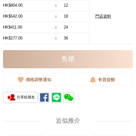
HK$804.00
x
12
HK$542.00
x
18
門店資料
HK$411.00
x
24
HK$277.00
x
36
售罄
價格調整通知
有貨提醒
分享給朋友
近似推介