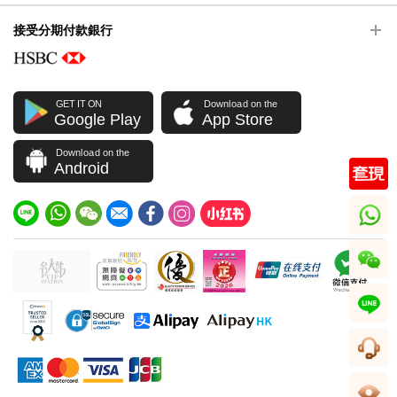
接受分期付款銀行
GET IT ON
Download on the
Google Play
App Store
Download on the
Android
whatsapp
wechat
line
客服