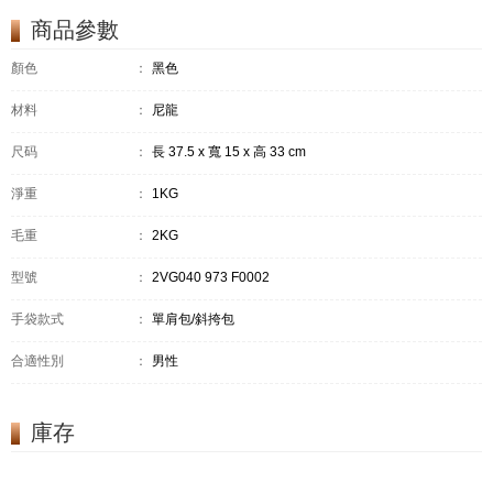
商品參數
顏色
：
黑色
材料
：
尼龍
尺码
：
長 37.5 x 寬 15 x 高 33 cm
淨重
：
1KG
毛重
：
2KG
型號
：
2VG040 973 F0002
手袋款式
：
單肩包/斜挎包
合適性別
：
男性
庫存