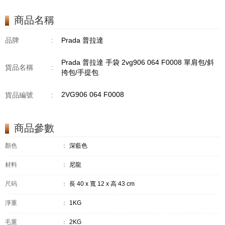
商品名稱
品牌
:
Prada 普拉達
Prada 普拉達 手袋 2vg906 064 F0008 單肩包/斜
貨品名稱
:
挎包/手提包
2VG906 064 F0008
貨品編號
:
商品參數
顏色
：
深藍色
材料
：
尼龍
尺码
：
長 40 x 寬 12 x 高 43 cm
淨重
：
1KG
毛重
：
2KG