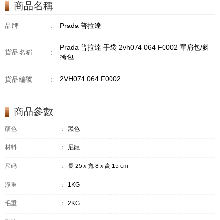
商品名稱
品牌
:
Prada 普拉達
Prada 普拉達 手袋 2vh074 064 F0002 單肩包/斜
貨品名稱
:
挎包
2VH074 064 F0002
貨品編號
:
商品參數
顏色
：
黑色
材料
：
尼龍
尺码
：
長 25 x 寬 8 x 高 15 cm
淨重
：
1KG
毛重
：
2KG