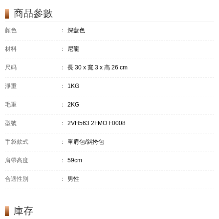
商品參數
顏色
：
深藍色
材料
：
尼龍
尺码
：
長 30 x 寬 3 x 高 26 cm
淨重
：
1KG
毛重
：
2KG
型號
：
2VH563 2FMO F0008
手袋款式
：
單肩包/斜挎包
肩帶高度
：
59cm
合適性別
：
男性
庫存