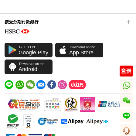
接受分期付款銀行
GET IT ON
Download on the
Google Play
App Store
Download on the
Android
whatsapp
wechat
line