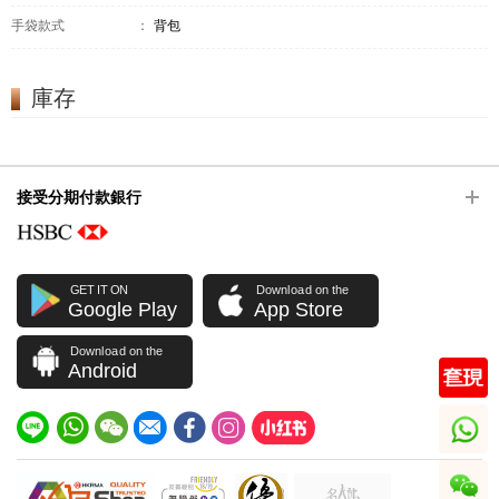
手袋款式
：
背包
庫存
接受分期付款銀行
GET IT ON
Download on the
Google Play
App Store
Download on the
Android
whatsapp