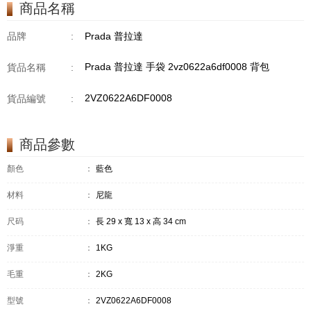
商品名稱
品牌
:
Prada 普拉達
Prada 普拉達 手袋 2vz0622a6df0008 背包
貨品名稱
:
2VZ0622A6DF0008
貨品編號
:
商品參數
顏色
：
藍色
材料
：
尼龍
尺码
：
長 29 x 寬 13 x 高 34 cm
淨重
：
1KG
毛重
：
2KG
型號
：
2VZ0622A6DF0008