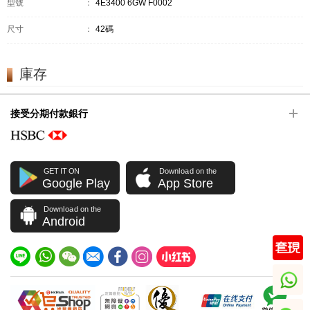
型號
：
4E3400 6GW F0002
尺寸
：
42碼
庫存
接受分期付款銀行
GET IT ON
Download on the
Google Play
App Store
Download on the
Android
whatsapp