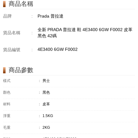
商品名稱
品牌
:
Prada 普拉達
全新 PRADA 普拉達 鞋 4E3400 6GW F0002 皮革
貨品名稱
:
黑色 42碼
4E3400 6GW F0002
貨品編號
:
商品參數
樣式
：
男士
顏色
：
黑色
材料
：
皮革
淨重
：
1.5KG
毛重
：
2KG