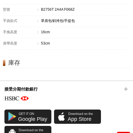
型號
：
B2756T 2A4A F068Z
手袋款式
：
單肩包/斜挎包/手提包
手挽高度
：
16cm
肩帶高度
：
53cm
庫存
接受分期付款銀行
GET IT ON
Download on the
Google Play
App Store
Download on the