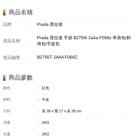
商品名稱
品牌
:
Prada 普拉達
Prada 普拉達 手袋 B2756t 2a4a F068z 單肩包/斜
貨品名稱
:
挎包/手提包
B2756T 2A4A F068Z
貨品編號
:
商品參數
顏色
：
紅色
材料
：
牛皮
尺码
：
長 36 x 寬 17 x 高 28 cm
淨重
：
1KG
毛重
：
2KG