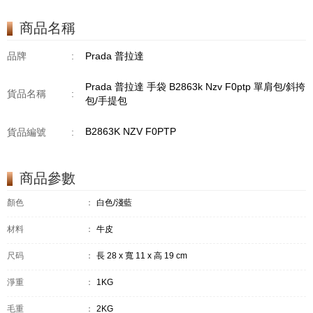
商品名稱
品牌
:
Prada 普拉達
Prada 普拉達 手袋 B2863k Nzv F0ptp 單肩包/斜挎
貨品名稱
:
包/手提包
B2863K NZV F0PTP
貨品編號
:
商品參數
顏色
：
白色/淺藍
材料
：
牛皮
尺码
：
長 28 x 寬 11 x 高 19 cm
淨重
：
1KG
毛重
：
2KG