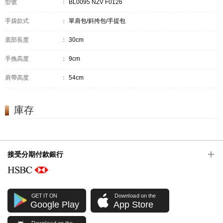
型號
：
BL0095 NZV F0126
手袋款式
：
單肩包/斜挎包/手提包
底部長度
：
30cm
手挽高度
：
9cm
肩帶高度
：
54cm
庫存
接受分期付款銀行
GET IT ON
Download on the
Google Play
App Store
Download on the