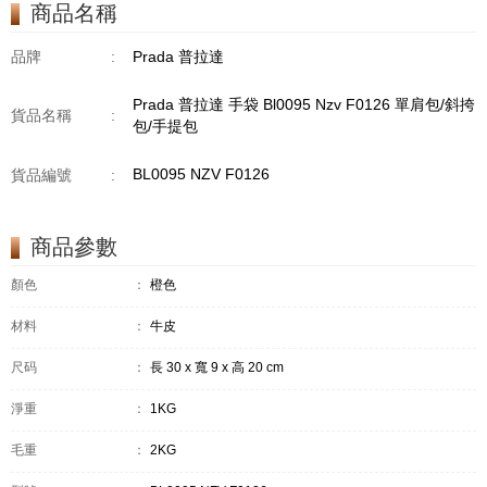
商品名稱
品牌
:
Prada 普拉達
Prada 普拉達 手袋 Bl0095 Nzv F0126 單肩包/斜挎
貨品名稱
:
包/手提包
BL0095 NZV F0126
貨品編號
:
商品參數
顏色
：
橙色
材料
：
牛皮
尺码
：
長 30 x 寬 9 x 高 20 cm
淨重
：
1KG
毛重
：
2KG