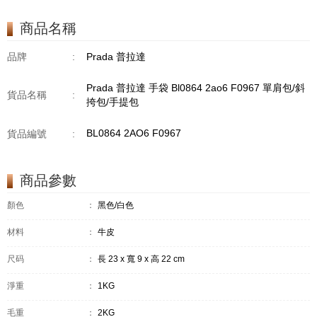
商品名稱
品牌
:
Prada 普拉達
Prada 普拉達 手袋 Bl0864 2ao6 F0967 單肩包/斜
貨品名稱
:
挎包/手提包
BL0864 2AO6 F0967
貨品編號
:
商品參數
顏色
：
黑色/白色
材料
：
牛皮
尺码
：
長 23 x 寬 9 x 高 22 cm
淨重
：
1KG
毛重
：
2KG