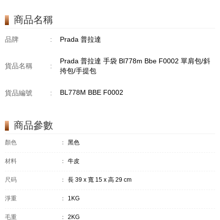
商品名稱
品牌
:
Prada 普拉達
Prada 普拉達 手袋 Bl778m Bbe F0002 單肩包/斜
貨品名稱
:
挎包/手提包
BL778M BBE F0002
貨品編號
:
商品參數
顏色
：
黑色
材料
：
牛皮
尺码
：
長 39 x 寬 15 x 高 29 cm
淨重
：
1KG
毛重
：
2KG