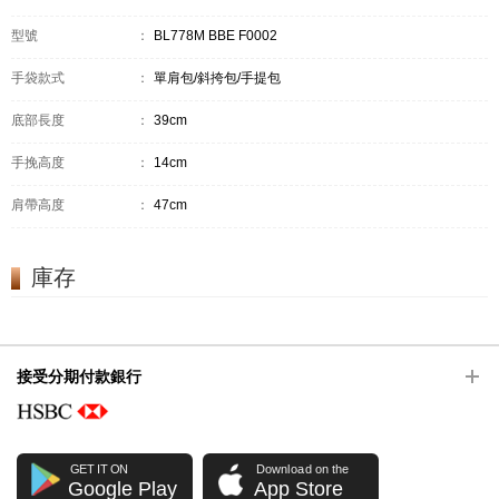
型號
：
BL778M BBE F0002
手袋款式
：
單肩包/斜挎包/手提包
底部長度
：
39cm
手挽高度
：
14cm
肩帶高度
：
47cm
庫存
接受分期付款銀行
GET IT ON
Download on the
Google Play
App Store