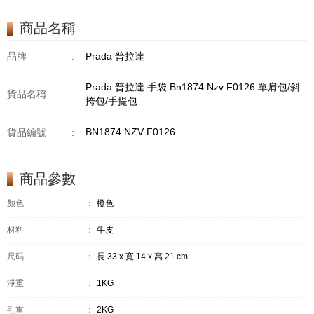
商品名稱
品牌
:
Prada 普拉達
Prada 普拉達 手袋 Bn1874 Nzv F0126 單肩包/斜
貨品名稱
:
挎包/手提包
BN1874 NZV F0126
貨品編號
:
商品參數
顏色
：
橙色
材料
：
牛皮
尺码
：
長 33 x 寬 14 x 高 21 cm
淨重
：
1KG
毛重
：
2KG