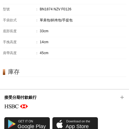
型號
：
BN1874 NZV F0126
手袋款式
：
單肩包/斜挎包/手提包
底部長度
：
33cm
手挽高度
：
14cm
肩帶高度
：
45cm
庫存
接受分期付款銀行
GET IT ON
Download on the
Google Play
App Store