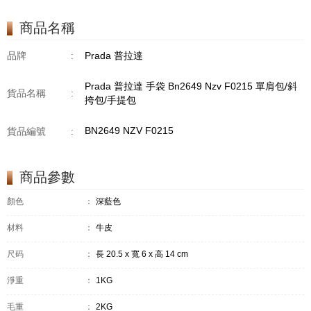
商品名稱
品牌
:
Prada 普拉達
Prada 普拉達 手袋 Bn2649 Nzv F0215 單肩包/斜
貨品名稱
:
挎包/手提包
BN2649 NZV F0215
貨品編號
:
商品參數
顏色
：
深藍色
材料
：
牛皮
尺码
：
長 20.5 x 寬 6 x 高 14 cm
淨重
：
1KG
毛重
：
2KG